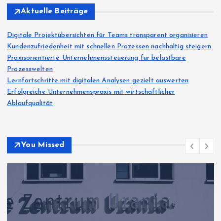
Aktuelle Beiträge
Digitale Projektübersichten für Teams transparent organisieren
Kundenzufriedenheit mit schnellen Prozessen nachhaltig steigern
Praxisorientierte Unternehmenssteuerung für belastbare
Prozesswelten
Lernfortschritte mit digitalen Analysen gezielt auswerten
Erfolgreiche Unternehmenspraxis mit wirtschaftlicher
Ablaufqualität
You Missed