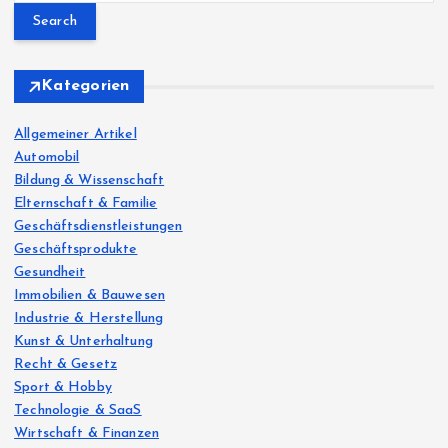
a
r
c
h
Kategorien
f
o
Allgemeiner Artikel
r
Automobil
:
Bildung & Wissenschaft
Elternschaft & Familie
Geschäftsdienstleistungen
Geschäftsprodukte
Gesundheit
Immobilien & Bauwesen
Industrie & Herstellung
Kunst & Unterhaltung
Recht & Gesetz
Sport & Hobby
Technologie & SaaS
Wirtschaft & Finanzen