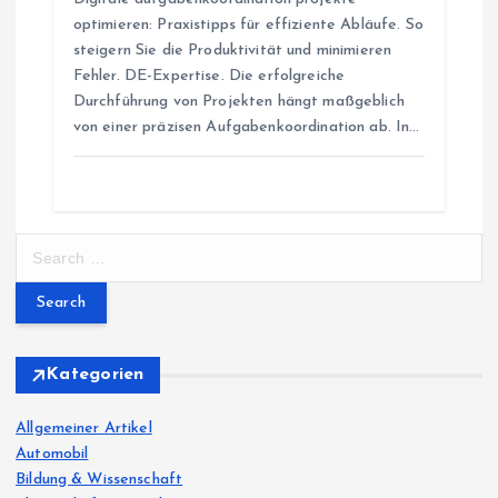
optimieren: Praxistipps für effiziente Abläufe. So
steigern Sie die Produktivität und minimieren
Fehler. DE-Expertise. Die erfolgreiche
Durchführung von Projekten hängt maßgeblich
von einer präzisen Aufgabenkoordination ab. In…
S
e
a
r
c
h
Kategorien
f
o
Allgemeiner Artikel
r
Automobil
:
Bildung & Wissenschaft