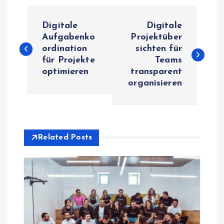
P
Digitale
Digitale
o
Aufgabenko
Projektüber
ordination
sichten für
für Projekte
Teams
s
optimieren
transparent
organisieren
t
n
a
Related Posts
v
i
g