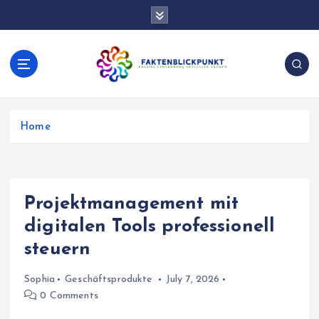
S
k
i
p
t
o
Präzise Einordnung aktueller Themen
c
o
Home
n
t
e
n
Projektmanagement mit
t
digitalen Tools professionell
steuern
Sophia
Geschäftsprodukte
July 7, 2026
0 Comments