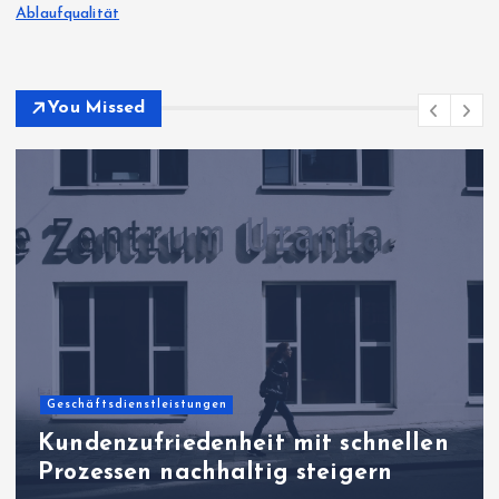
Ablaufqualität
You Missed
Allgemeiner Artikel
Praxisorientierte
Unternehmenssteuerung für
belastbare Prozesswelten