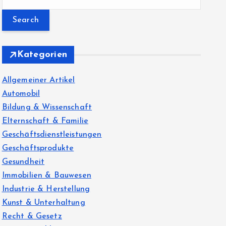
e
a
r
c
Kategorien
h
f
Allgemeiner Artikel
o
Automobil
r
Bildung & Wissenschaft
:
Elternschaft & Familie
Geschäftsdienstleistungen
Geschäftsprodukte
Gesundheit
Immobilien & Bauwesen
Industrie & Herstellung
Kunst & Unterhaltung
Recht & Gesetz