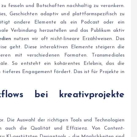
n zu fesseln und Botschaften nachhaltig zu verankern.
s, Geschichten adaptiv und plattformspezifisch zu
nötigt andere Elemente als ein Podcast oder ein
nale Verbindung herzustellen und das Publikum aktiv
edien
nutzen wir oft nicht-lineare Erzählweisen. Das
ise geht. Diese interaktiven Elemente steigern die
eren mit verschiedenen Formaten. Transmediales
näle. So entsteht ein kohärentes Erlebnis, das die
n tieferes Engagement fördert. Das ist für Projekte in
rkflows bei
kreativprojekte
or. Die Auswahl der richtigen Tools und Technologien
rn auch die Qualität und Effizienz. Von Content-
 KI-gestützten Designtools – die Möglichkeiten sind