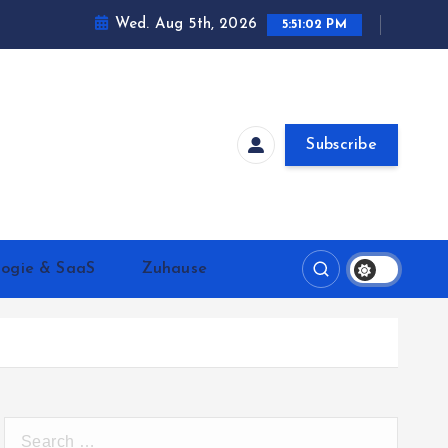
Wed. Aug 5th, 2026
5:51:03 PM
Subscribe
logie & SaaS
Zuhause
S