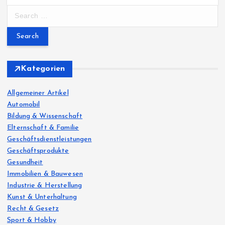
S
e
a
r
c
h
Kategorien
f
o
Allgemeiner Artikel
r
Automobil
:
Bildung & Wissenschaft
Elternschaft & Familie
Geschäftsdienstleistungen
Geschäftsprodukte
Gesundheit
Immobilien & Bauwesen
Industrie & Herstellung
Kunst & Unterhaltung
Recht & Gesetz
Sport & Hobby