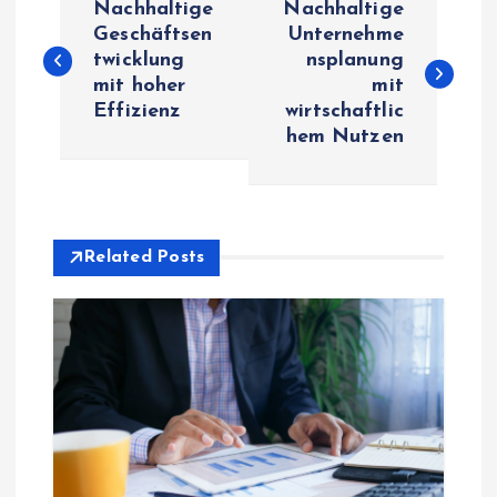
Nachhaltige
Nachhaltige
o
Geschäftsen
Unternehme
twicklung
nsplanung
mit hoher
mit
s
Effizienz
wirtschaftlic
hem Nutzen
t
n
a
Related Posts
v
i
g
a