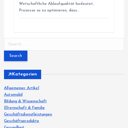
Wirtschaftliche Ablaufqualität bedeutet,
Prozesse so zu optimieren, dass…
S
e
a
r
c
h
Kategorien
f
o
Allgemeiner Artikel
r
Automobil
:
Bildung & Wissenschaft
Elternschaft & Familie
Geschäftsdienstleistungen
Geschäftsprodukte
Gesundheit