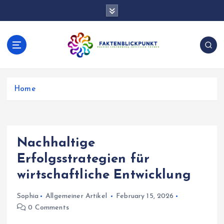
S
k
i
p
t
o
Präzise Einordnung aktueller Themen
c
o
Home
n
t
e
n
Nachhaltige
t
Erfolgsstrategien für
wirtschaftliche Entwicklung
Sophia
Allgemeiner Artikel
February 15, 2026
0 Comments