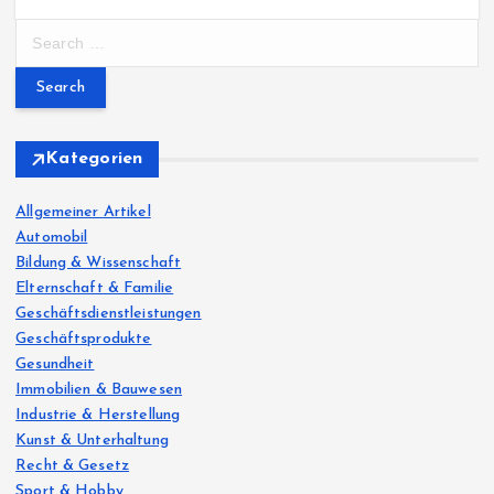
S
e
a
r
c
h
Kategorien
f
o
Allgemeiner Artikel
r
Automobil
:
Bildung & Wissenschaft
Elternschaft & Familie
Geschäftsdienstleistungen
Geschäftsprodukte
Gesundheit
Immobilien & Bauwesen
Industrie & Herstellung
Kunst & Unterhaltung
Recht & Gesetz
Sport & Hobby