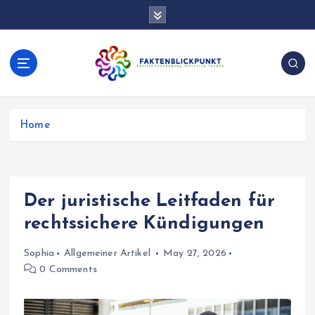
S
k
i
p
t
o
Präzise Einordnung aktueller Themen
c
o
Home
n
t
e
n
Der juristische Leitfaden für
t
rechtssichere Kündigungen
Sophia
Allgemeiner Artikel
May 27, 2026
0 Comments