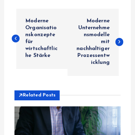
P
Moderne
Moderne
o
Organisatio
Unternehme
nskonzepte
nsmodelle
für
mit
s
wirtschaftlic
nachhaltiger
he Stärke
Prozessentw
t
icklung
n
a
Related Posts
v
i
g