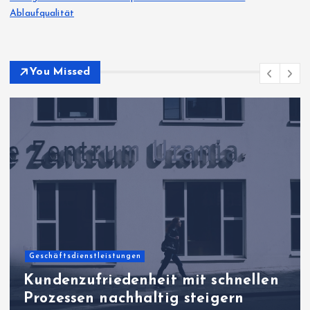
Ablaufqualität
You Missed
Allgemeiner Artikel
Praxisorientierte
Unternehmenssteuerung für
belastbare Prozesswelten