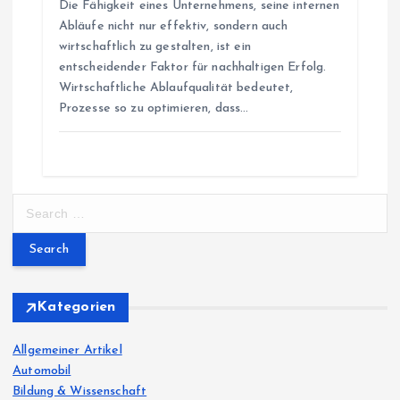
Die Fähigkeit eines Unternehmens, seine internen
Abläufe nicht nur effektiv, sondern auch
wirtschaftlich zu gestalten, ist ein
entscheidender Faktor für nachhaltigen Erfolg.
Wirtschaftliche Ablaufqualität bedeutet,
Prozesse so zu optimieren, dass…
S
e
a
r
c
h
Kategorien
f
o
Allgemeiner Artikel
r
Automobil
:
Bildung & Wissenschaft