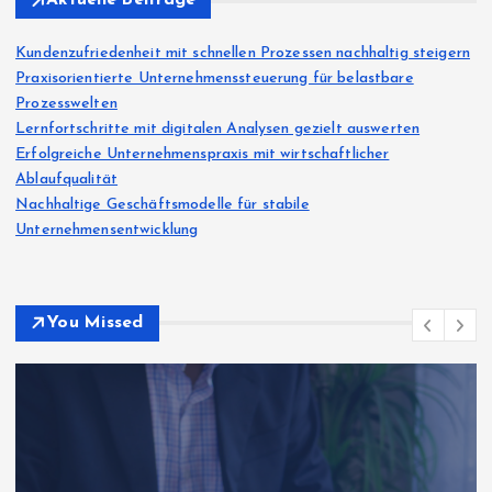
Aktuelle Beiträge
Kundenzufriedenheit mit schnellen Prozessen nachhaltig steigern
Praxisorientierte Unternehmenssteuerung für belastbare
Prozesswelten
Lernfortschritte mit digitalen Analysen gezielt auswerten
Erfolgreiche Unternehmenspraxis mit wirtschaftlicher
Ablaufqualität
Nachhaltige Geschäftsmodelle für stabile
Unternehmensentwicklung
You Missed