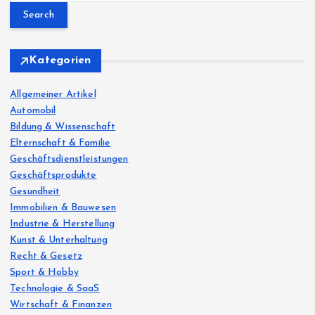
a
r
c
h
Kategorien
f
o
Allgemeiner Artikel
r
Automobil
:
Bildung & Wissenschaft
Elternschaft & Familie
Geschäftsdienstleistungen
Geschäftsprodukte
Gesundheit
Immobilien & Bauwesen
Industrie & Herstellung
Kunst & Unterhaltung
Recht & Gesetz
Sport & Hobby
Technologie & SaaS
Wirtschaft & Finanzen