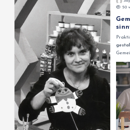
Sop
50 v
Geme
sinn
Prakt
gesta
Gemein