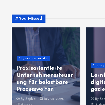
You Missed
Allgeme
Bildung & Wissenschaft
Erfol
Lernfortschritte mit
Unte
digitalen Analysen
mit w
gezielt auswerten
Abla
By
Sophia
July 23, 2026
By
Sop
9 views
8 view