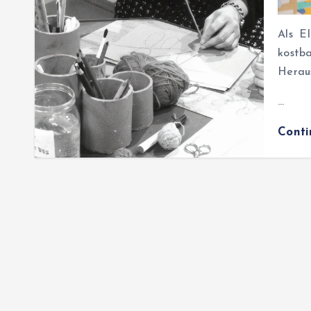
Als E
kostb
Herau
…
Cont