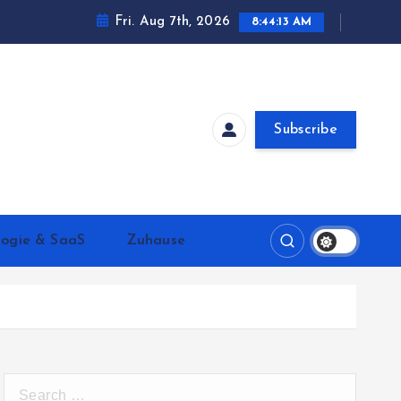
Fri. Aug 7th, 2026
8:44:14 AM
Subscribe
logie & SaaS
Zuhause
S