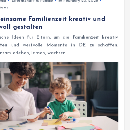
hia
Elternschaft & Familie
February 20, 2026
iews
insame Familienzeit kreativ und
voll gestalten
ische Ideen für Eltern, um die
familienzeit kreativ
lten
und wertvolle Momente in DE zu schaffen.
sam erleben, lernen, wachsen.