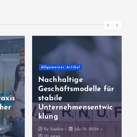
Industrie & Herstellung
e für
Produktionsressource
n mit klaren
twic
Abläufen effizient
nutzen
26
By
Sophia
July 14, 2026
10 views