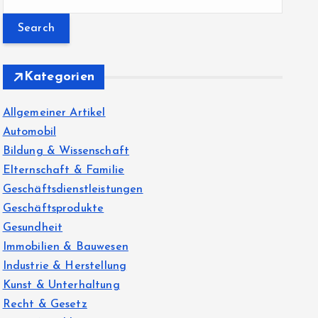
e
a
r
c
Kategorien
h
f
Allgemeiner Artikel
o
Automobil
r
Bildung & Wissenschaft
:
Elternschaft & Familie
Geschäftsdienstleistungen
Geschäftsprodukte
Gesundheit
Immobilien & Bauwesen
Industrie & Herstellung
Kunst & Unterhaltung
Recht & Gesetz