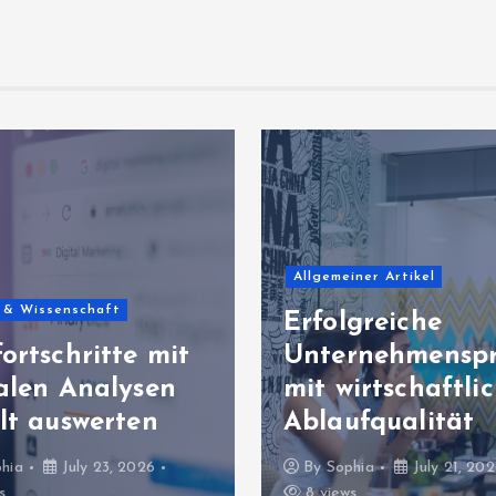
Allgemeiner Artikel
iner Artikel
Nachhaltige
greiche
Geschäftsmodell
rnehmenspraxis
stabile
irtschaftlicher
Unternehmensen
ufqualität
klung
hia
July 21, 2026
By
Sophia
July 19, 20
s
10 views