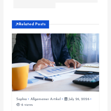
n
a
Related Posts
v
i
g
a
t
i
Sophia
Allgemeiner Artikel
July 26, 2026
o
6 views