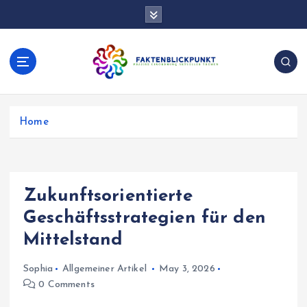
S
k
i
p
t
o
Präzise Einordnung aktueller Themen
c
o
Home
n
t
e
n
Zukunftsorientierte
t
Geschäftsstrategien für den
Mittelstand
Sophia
Allgemeiner Artikel
May 3, 2026
0 Comments