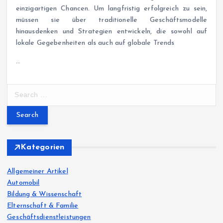
einzigartigen Chancen. Um langfristig erfolgreich zu sein,
müssen sie über traditionelle Geschäftsmodelle
hinausdenken und Strategien entwickeln, die sowohl auf
lokale Gegebenheiten als auch auf globale Trends
…
S
e
a
r
c
h
Kategorien
f
o
Allgemeiner Artikel
r
Automobil
:
Bildung & Wissenschaft
Elternschaft & Familie
Geschäftsdienstleistungen