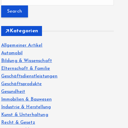
e
a
r
c
Kategorien
h
f
Allgemeiner Artikel
o
Automobil
r
Bildung & Wissenschaft
:
Elternschaft & Familie
Geschäftsdienstleistungen
Geschäftsprodukte
Gesundheit
Immobilien & Bauwesen
Industrie & Herstellung
Kunst & Unterhaltung
Recht & Gesetz