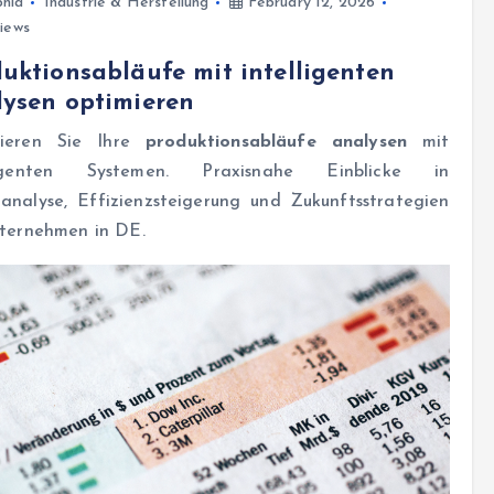
hia
Industrie & Herstellung
February 12, 2026
iews
uktionsabläufe mit intelligenten
ysen optimieren
ieren Sie Ihre
produktionsabläufe analysen
mit
lligenten Systemen. Praxisnahe Einblicke in
analyse, Effizienzsteigerung und Zukunftsstrategien
nternehmen in DE.