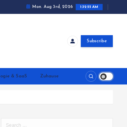
Mon. Aug 3rd, 2026
1:32:55 AM
Subscribe
logie & SaaS
Zuhause
S