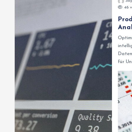
Sop
46 v
Prod
Anal
Optim
inte
Daten
für U