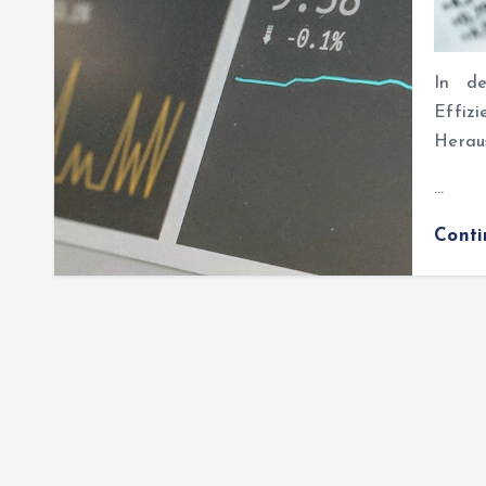
In de
Effizi
Heraus
…
Cont