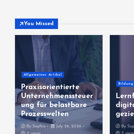
You Missed
Allgemeiner Artikel
Bildung
Praxisorientierte
Unternehmenssteuer
Lernf
g
ung für belastbare
digi
Prozesswelten
gezie
By
Sophia
July 26, 2026
By
Sop
2 views
7 view