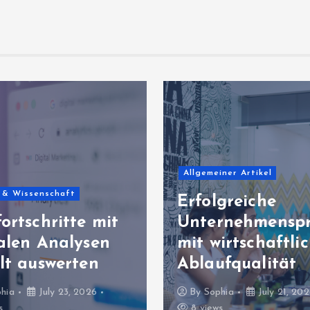
Allgemeiner Artikel
 & Wissenschaft
Erfolgreiche
ortschritte mit
Unternehmenspr
talen Analysen
mit wirtschaftli
lt auswerten
Ablaufqualität
hia
July 23, 2026
By
Sophia
July 21, 20
s
8 views