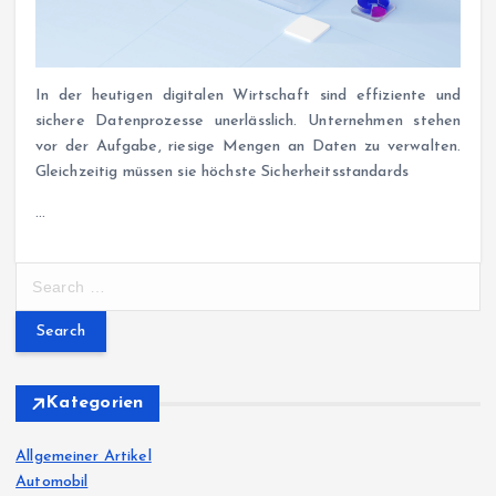
In der heutigen digitalen Wirtschaft sind effiziente und
sichere Datenprozesse unerlässlich. Unternehmen stehen
vor der Aufgabe, riesige Mengen an Daten zu verwalten.
Gleichzeitig müssen sie höchste Sicherheitsstandards
…
S
e
a
r
c
h
Kategorien
f
o
Allgemeiner Artikel
r
Automobil