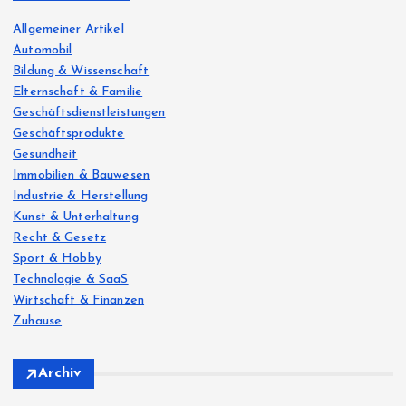
t
f
o
Allgemeiner Artikel
s
r
Automobil
:
Bildung & Wissenschaft
p
Elternschaft & Familie
Geschäftsdienstleistungen
a
Geschäftsprodukte
Gesundheit
g
Immobilien & Bauwesen
Industrie & Herstellung
i
Kunst & Unterhaltung
Recht & Gesetz
n
Sport & Hobby
Technologie & SaaS
Wirtschaft & Finanzen
a
Zuhause
t
Archiv
i