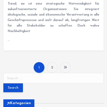
Trend; sie ist eine strategische Notwendigkeit für
zukunftsorientierte Organisationen. Sie integriert
ökologische, soziale und ökonomische Verantwortung in alle
Geschäftsprozesse und zielt darauf ab, langfristigen Wert
für alle Stakeholder zu schaffen. Doch wahre
Nachhaltigkeit
…
1
2
P
S
e
o
a
r
s
c
h
Kategorien