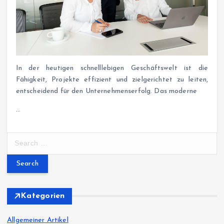
In der heutigen schnelllebigen Geschäftswelt ist die
Fähigkeit, Projekte effizient und zielgerichtet zu leiten,
entscheidend für den Unternehmenserfolg. Das moderne
…
S
e
a
r
c
h
Kategorien
f
o
Allgemeiner Artikel