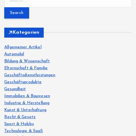
e
a
r
c
h
Kategorien
f
o
Allgemeiner Artikel
r
Automobil
:
Bildung & Wissenschaft
Elternschaft & Familie
Geschäftsdienstleistungen
Geschäftsprodukte
Gesundheit
Immobilien & Bauwesen
Industrie & Herstellung
Kunst & Unterhaltung
Recht & Gesetz
Sport & Hobby
Technologie & SaaS