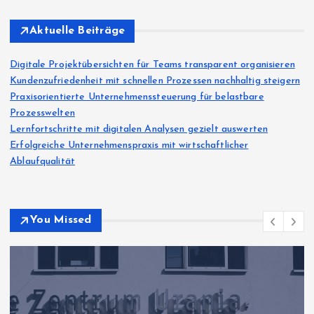
Aktuelle Beiträge
Digitale Projektübersichten für Teams transparent organisieren
Kundenzufriedenheit mit schnellen Prozessen nachhaltig steigern
Praxisorientierte Unternehmenssteuerung für belastbare
Prozesswelten
Lernfortschritte mit digitalen Analysen gezielt auswerten
Erfolgreiche Unternehmenspraxis mit wirtschaftlicher
Ablaufqualität
You Missed