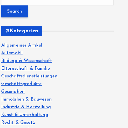
e
a
r
c
Kategorien
h
f
Allgemeiner Artikel
o
Automobil
r
Bildung & Wissenschaft
:
Elternschaft & Familie
Geschäftsdienstleistungen
Geschäftsprodukte
Gesundheit
Immobilien & Bauwesen
Industrie & Herstellung
Kunst & Unterhaltung
Recht & Gesetz