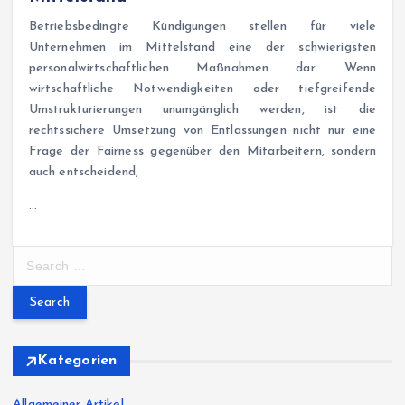
Betriebsbedingte Kündigungen stellen für viele
Unternehmen im Mittelstand eine der schwierigsten
personalwirtschaftlichen Maßnahmen dar. Wenn
wirtschaftliche Notwendigkeiten oder tiefgreifende
Umstrukturierungen unumgänglich werden, ist die
rechtssichere Umsetzung von Entlassungen nicht nur eine
Frage der Fairness gegenüber den Mitarbeitern, sondern
auch entscheidend,
…
S
e
a
r
c
h
Kategorien
f
o
Allgemeiner Artikel