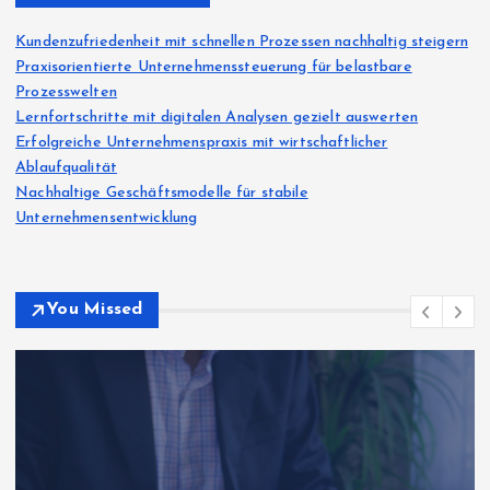
Kundenzufriedenheit mit schnellen Prozessen nachhaltig steigern
Praxisorientierte Unternehmenssteuerung für belastbare
Prozesswelten
Lernfortschritte mit digitalen Analysen gezielt auswerten
Erfolgreiche Unternehmenspraxis mit wirtschaftlicher
Ablaufqualität
Nachhaltige Geschäftsmodelle für stabile
Unternehmensentwicklung
You Missed