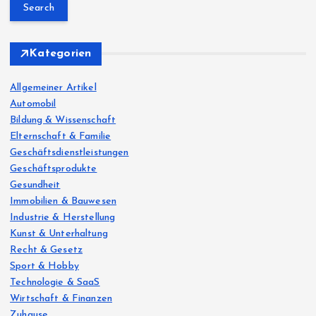
a
r
c
h
Kategorien
f
o
Allgemeiner Artikel
r
Automobil
:
Bildung & Wissenschaft
Elternschaft & Familie
Geschäftsdienstleistungen
Geschäftsprodukte
Gesundheit
Immobilien & Bauwesen
Industrie & Herstellung
Kunst & Unterhaltung
Recht & Gesetz
Sport & Hobby
Technologie & SaaS
Wirtschaft & Finanzen
Zuhause