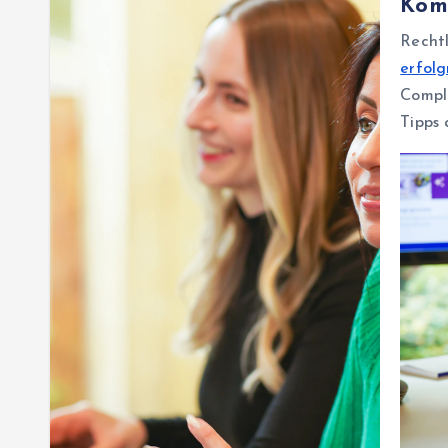
Kom
Rech
erfol
Compli
Tipps 