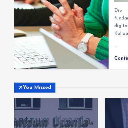
Die D
funda
digit
Kollab
…
Cont
You Missed