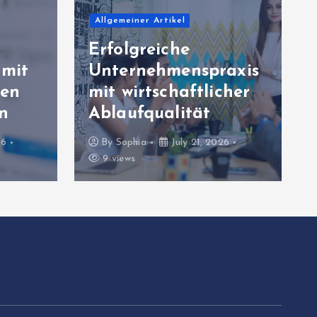
Nachhaltige
Geschäftsmodelle für
axis
stabile
cher
Unternehmensentwic
klung
26
By
Sophia
July 19, 2026
11 views