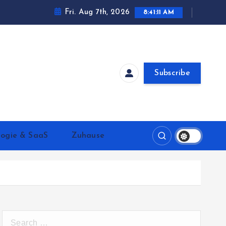
Fri. Aug 7th, 2026
8:41:13 AM
Subscribe
logie & SaaS
Zuhause
S