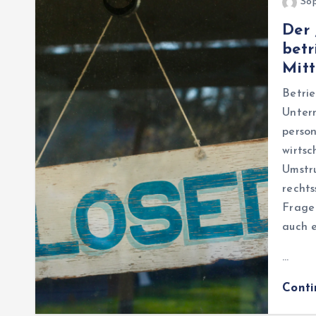
Sop
Der 
bet
Mitt
Betr
Unter
pers
wirts
Umst
recht
Frage
auch 
…
Cont