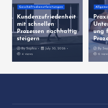
Allgemeiner Artikel
Bildung
Praxisorientierte
Unternehmenssteuer
Lernf
g
ung für belastbare
digi
Prozesswelten
gezie
By
Sophia
July 26, 2026
By
Sop
6 views
10 vie