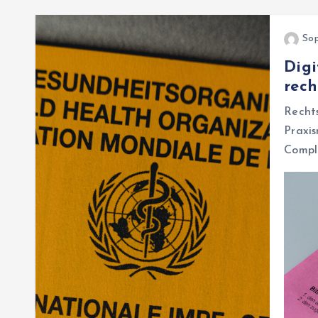
Sop
Digi
rech
Rechts
Prax
Compli