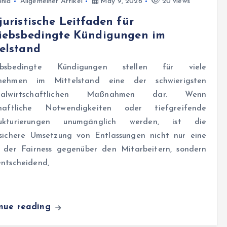
hia
Allgemeiner Artikel
May 9, 2026
20 views
juristische Leitfaden für
riebsbedingte Kündigungen im
elstand
iebsbedingte Kündigungen stellen für viele
nehmen im Mittelstand eine der schwierigsten
onalwirtschaftlichen Maßnahmen dar. Wenn
chaftliche Notwendigkeiten oder tiefgreifende
rukturierungen unumgänglich werden, ist die
ssichere Umsetzung von Entlassungen nicht nur eine
 der Fairness gegenüber den Mitarbeitern, sondern
entscheidend,
inue reading