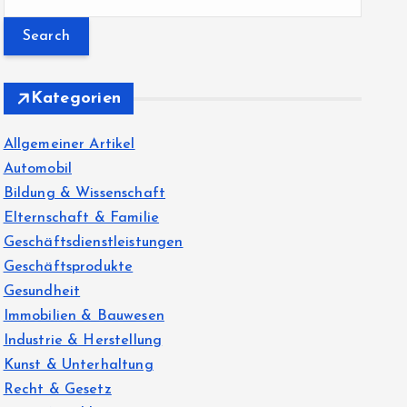
e
a
r
c
Kategorien
h
f
Allgemeiner Artikel
o
Automobil
r
Bildung & Wissenschaft
:
Elternschaft & Familie
Geschäftsdienstleistungen
Geschäftsprodukte
Gesundheit
Immobilien & Bauwesen
Industrie & Herstellung
Kunst & Unterhaltung
Recht & Gesetz