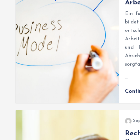
Arbe
Ein f
bilde
ents
Arbei
und P
Absic
sorgfä
…
Cont
Sop
Rech