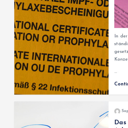
In de
ständ
gesetz
Konze
…
Cont
Sop
Das 