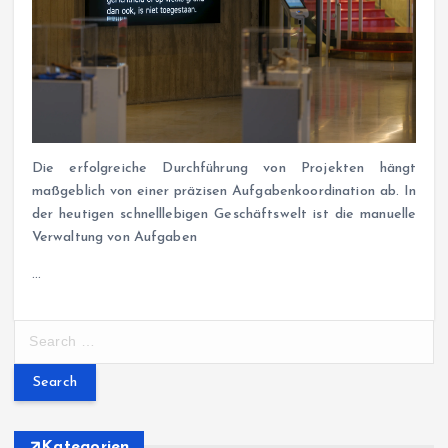
Die erfolgreiche Durchführung von Projekten hängt
maßgeblich von einer präzisen Aufgabenkoordination ab. In
der heutigen schnelllebigen Geschäftswelt ist die manuelle
Verwaltung von Aufgaben
…
S
e
a
r
c
h
Kategorien