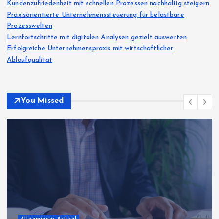
Kundenzufriedenheit mit schnellen Prozessen nachhaltig steigern
Praxisorientierte Unternehmenssteuerung für belastbare
Prozesswelten
Lernfortschritte mit digitalen Analysen gezielt auswerten
Erfolgreiche Unternehmenspraxis mit wirtschaftlicher
Ablaufqualität
You Missed
Allgemeiner Artikel