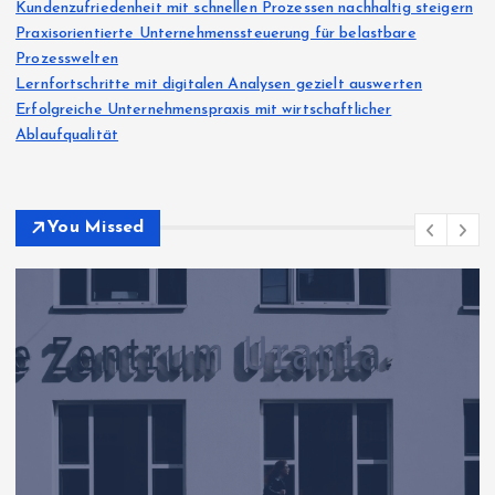
Kundenzufriedenheit mit schnellen Prozessen nachhaltig steigern
Praxisorientierte Unternehmenssteuerung für belastbare
Prozesswelten
Lernfortschritte mit digitalen Analysen gezielt auswerten
Erfolgreiche Unternehmenspraxis mit wirtschaftlicher
Ablaufqualität
You Missed