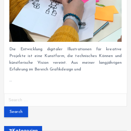
Die Entwicklung digitaler Illustrationen für kreative
Projekte ist eine Kunstform, die technisches Können und
künstlerische Vision vereint. Aus meiner langjährigen
Erfahrung im Bereich Grafikdesign und
…
S
e
a
r
c
h
Kategorien