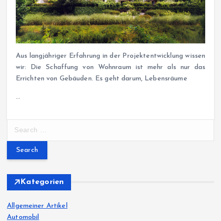
Aus langjähriger Erfahrung in der Projektentwicklung wissen
wir: Die Schaffung von Wohnraum ist mehr als nur das
Errichten von Gebäuden. Es geht darum, Lebensräume
…
S
e
a
r
c
h
Kategorien
f
o
Allgemeiner Artikel
r
Automobil