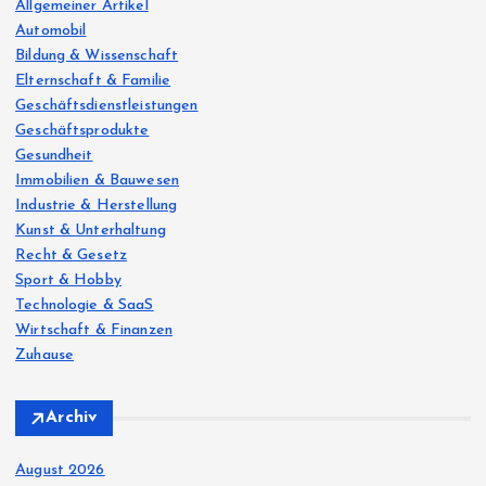
o
Allgemeiner Artikel
s
r
Automobil
:
Bildung & Wissenschaft
p
Elternschaft & Familie
Geschäftsdienstleistungen
a
Geschäftsprodukte
Gesundheit
g
Immobilien & Bauwesen
Industrie & Herstellung
i
Kunst & Unterhaltung
Recht & Gesetz
n
Sport & Hobby
Technologie & SaaS
Wirtschaft & Finanzen
a
Zuhause
t
Archiv
i
August 2026