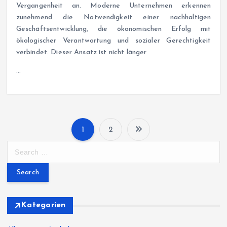
Vergangenheit an. Moderne Unternehmen erkennen
zunehmend die Notwendigkeit einer nachhaltigen
Geschäftsentwicklung, die ökonomischen Erfolg mit
ökologischer Verantwortung und sozialer Gerechtigkeit
verbindet. Dieser Ansatz ist nicht länger
…
1
2
P
S
e
o
a
r
s
c
h
Kategorien
t
f