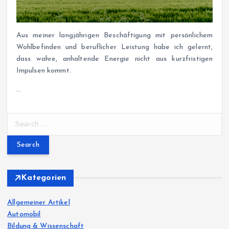
Aus meiner langjährigen Beschäftigung mit persönlichem
Wohlbefinden und beruflicher Leistung habe ich gelernt,
dass wahre, anhaltende Energie nicht aus kurzfristigen
Impulsen kommt.
…
S
e
a
r
c
h
Kategorien
f
o
Allgemeiner Artikel
r
Automobil
:
Bildung & Wissenschaft