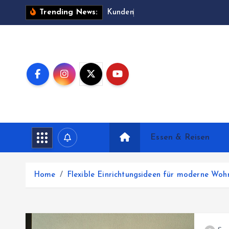
S
K
u
n
d
e
n
z
u
f
r
i
e
Trending News:
k
i
p
t
o
c
o
n
t
Essen & Reisen
e
n
t
Home
Flexible Einrichtungsideen für moderne Woh