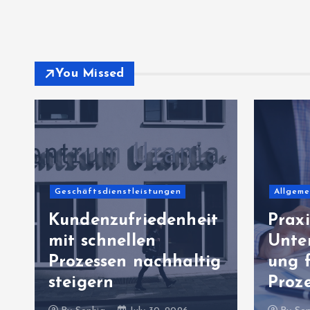
You Missed
Allgemeiner Artikel
Bildun
t
Praxisorientierte
Unternehmenssteuer
Lern
g
ung für belastbare
digi
Prozesswelten
gezi