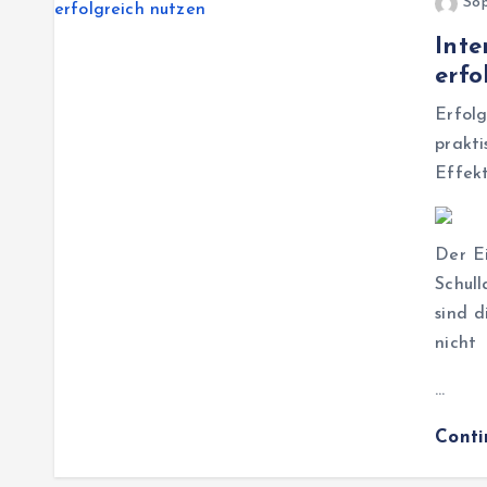
Sop
Inte
erfo
Erfo
prakt
Effekt
Der E
Schul
sind d
nicht
…
Cont