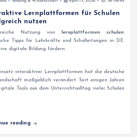
hia
Bildung & Wissenschaft
April 13, 2026
46 views
raktive Lernplattformen für Schulen
lgreich nutzen
lgreiche Nutzung von
lernplattformen schulen
:
ische Tipps für Lehrkräfte und Schulleitungen in DE.
ive digitale Bildung fördern.
insatz interaktiver Lernplattformen hat die deutsche
landschaft maßgeblich verändert. Seit einigen Jahren
igitale Tools aus dem Unterrichtsalltag vieler Schulen
inue reading