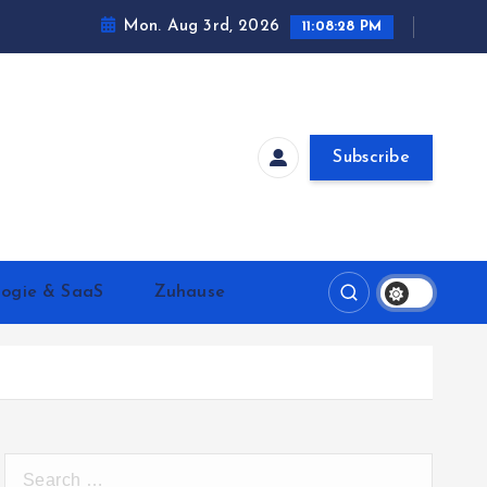
Mon. Aug 3rd, 2026
11:08:29 PM
Subscribe
logie & SaaS
Zuhause
S