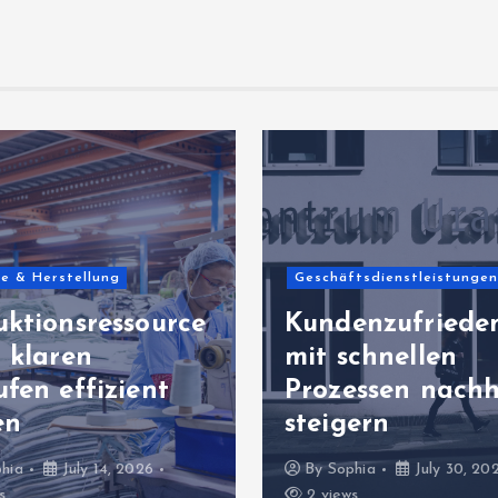
ie & Herstellung
Geschäftsdienstleistungen
uktionsressource
Kundenzufriede
 klaren
mit schnellen
fen effizient
Prozessen nachh
en
steigern
hia
July 14, 2026
By
Sophia
July 30, 20
s
2 views