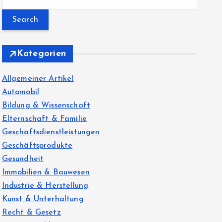
e
a
r
c
Kategorien
h
f
Allgemeiner Artikel
o
Automobil
r
Bildung & Wissenschaft
:
Elternschaft & Familie
Geschäftsdienstleistungen
Geschäftsprodukte
Gesundheit
Immobilien & Bauwesen
Industrie & Herstellung
Kunst & Unterhaltung
Recht & Gesetz