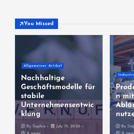
You Missed
Allgemeiner Artikel
Industr
Nachhaltige
Geschäftsmodelle für
Prod
stabile
n mit
Unternehmensentwic
Abläu
klung
nutz
By
Sophia
July 19, 2026
By
Sop
9 views
9 view