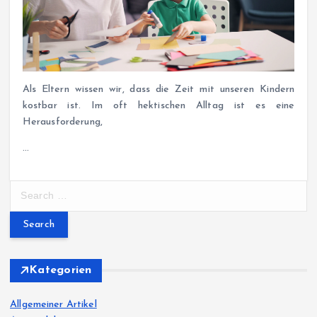
Als Eltern wissen wir, dass die Zeit mit unseren Kindern
kostbar ist. Im oft hektischen Alltag ist es eine
Herausforderung,
…
S
e
a
r
c
h
Kategorien
f
o
Allgemeiner Artikel