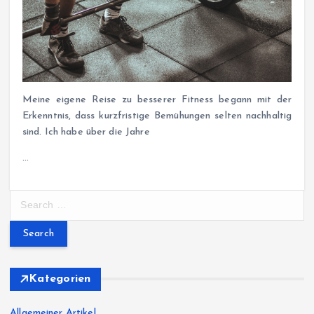
Meine eigene Reise zu besserer Fitness begann mit der
Erkenntnis, dass kurzfristige Bemühungen selten nachhaltig
sind. Ich habe über die Jahre
…
S
e
a
r
c
h
Kategorien
f
o
Allgemeiner Artikel