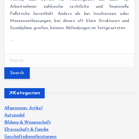
Arbeitnehmer zahlreiche rechtliche und finanzielle
Fallstricke bereithält. Anders als bei Insolvenzen oder
Massenentlassungen, bei denen oft klare Strukturen und
Sozialpläne greifen, können Abfindungen im fortgesetzten
…
S
e
a
r
c
h
Kategorien
f
o
Allgemeiner Artikel
r
Automobil
:
Bildung & Wissenschaft
Elternschaft & Familie
Geschäftsdienstleistungen