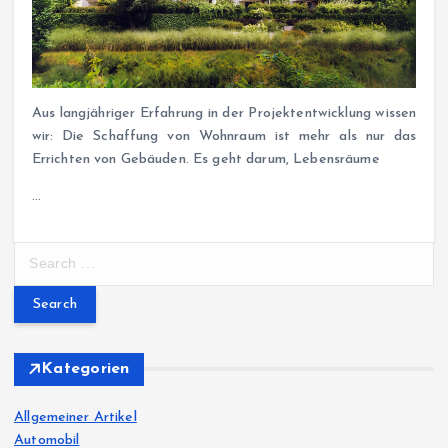
Aus langjähriger Erfahrung in der Projektentwicklung wissen
wir: Die Schaffung von Wohnraum ist mehr als nur das
Errichten von Gebäuden. Es geht darum, Lebensräume
…
S
e
a
r
c
h
Kategorien
f
o
Allgemeiner Artikel
r
Automobil