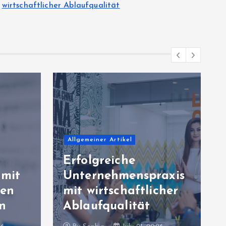
wirtschaftlicher Ablaufqualität
Allgemeiner Artikel
Nachhaltige
Geschäftsmodelle für
praxis
stabile
licher
Unternehmensentwic
t
klung