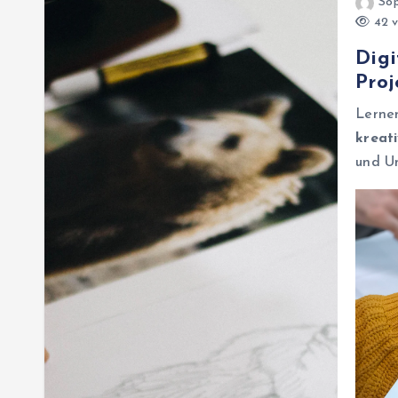
Sop
42 v
Digi
Proj
Lerne
kreat
und U