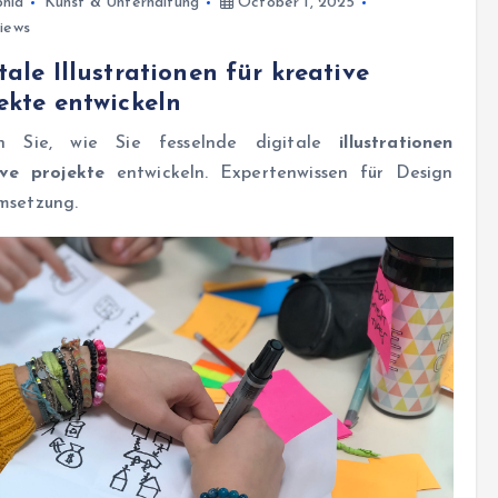
hia
Kunst & Unterhaltung
October 1, 2025
iews
tale Illustrationen für kreative
ekte entwickeln
n Sie, wie Sie fesselnde digitale
illustrationen
ive projekte
entwickeln. Expertenwissen für Design
msetzung.