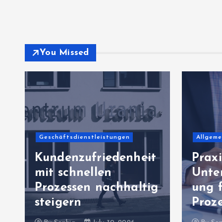
You Missed
Allgemeiner Artikel
Bil
eit
Praxisorientierte
Unternehmenssteuer
Le
tig
ung für belastbare
di
Prozesswelten
ge