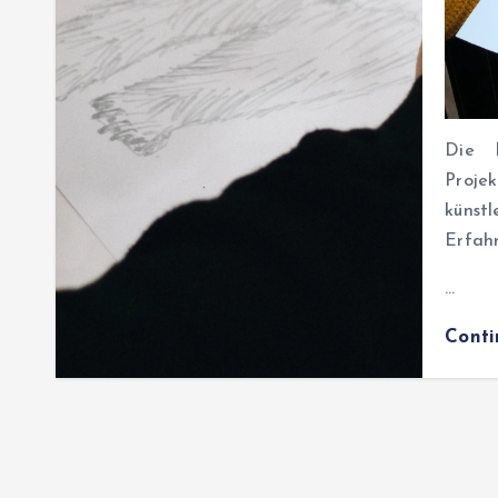
Die E
Proje
künst
Erfah
…
Cont