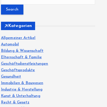
e
a
r
c
Kategorien
h
f
Allgemeiner Artikel
o
Automobil
r
Bildung & Wissenschaft
:
Elternschaft & Familie
Geschäftsdienstleistungen
Geschäftsprodukte
Gesundheit
Immobilien & Bauwesen
Industrie & Herstellung
Kunst & Unterhaltung
Recht & Gesetz