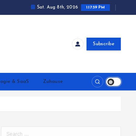
Sat. Aug 8th, 2026
1:18:00 PM
Subscribe
logie & SaaS
Zuhause
S