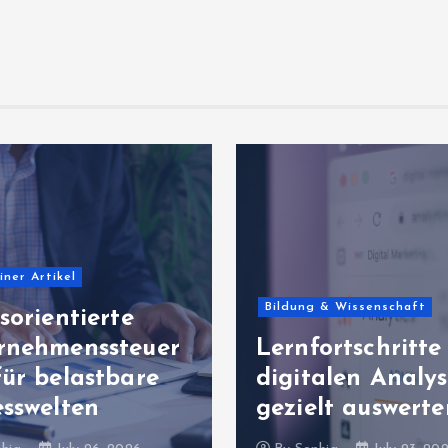
Allgemeiner Artikel
dung & Wissenschaft
Erfolgreiche
rnfortschritte mit
Unternehmens
gitalen Analysen
mit wirtschaft
zielt auswerten
Ablaufqualitä