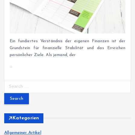
Ein fundiertes Verständnis der eigenen Finanzen ist der
Grundstein für finanzielle Stabilität und das Erreichen
persönlicher Ziele. Als jemand, der
…
S
e
a
r
c
h
Kategorien
f
o
Allgemeiner Artikel