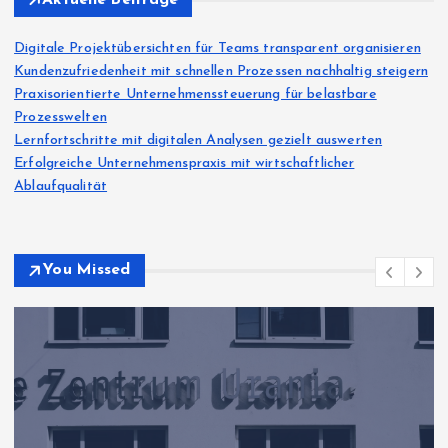
Digitale Projektübersichten für Teams transparent organisieren
Kundenzufriedenheit mit schnellen Prozessen nachhaltig steigern
Praxisorientierte Unternehmenssteuerung für belastbare
Prozesswelten
Lernfortschritte mit digitalen Analysen gezielt auswerten
Erfolgreiche Unternehmenspraxis mit wirtschaftlicher
Ablaufqualität
You Missed