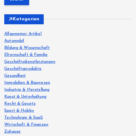
r
c
h
Kategorien
f
o
Allgemeiner Artikel
r
Automobil
:
Bildung & Wissenschaft
Elternschaft & Familie
Geschäftsdienstleistungen
Geschäftsprodukte
Gesundheit
Immobilien & Bauwesen
Industrie & Herstellung
Kunst & Unterhaltung
Recht & Gesetz
Sport & Hobby
Technologie & SaaS
Wirtschaft & Finanzen
Zuhause