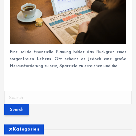
Eine solide finanzielle Planung bildet das Rückgrat eines
sorgenfreien Lebens. Oft scheint es jedoch eine große
Herausforderung zu sein, Sparziele zu erreichen und die
…
S
e
a
r
c
h
Kategorien
f