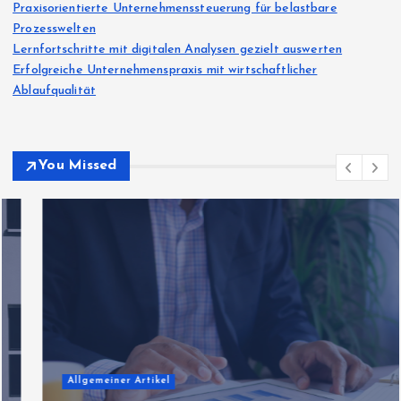
Praxisorientierte Unternehmenssteuerung für belastbare
Prozesswelten
Lernfortschritte mit digitalen Analysen gezielt auswerten
Erfolgreiche Unternehmenspraxis mit wirtschaftlicher
Ablaufqualität
You Missed
Allgemeiner Artikel