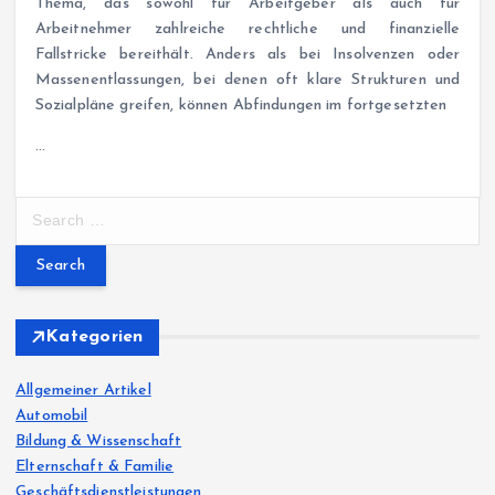
Thema, das sowohl für Arbeitgeber als auch für
Arbeitnehmer zahlreiche rechtliche und finanzielle
Fallstricke bereithält. Anders als bei Insolvenzen oder
Massenentlassungen, bei denen oft klare Strukturen und
Sozialpläne greifen, können Abfindungen im fortgesetzten
…
S
e
a
r
c
h
Kategorien
f
o
Allgemeiner Artikel
r
Automobil
:
Bildung & Wissenschaft
Elternschaft & Familie
Geschäftsdienstleistungen