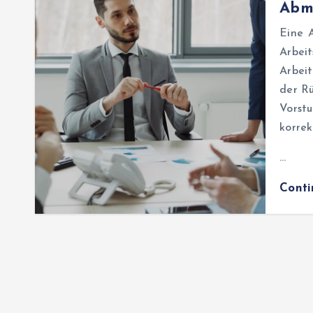
Abm
Eine 
Arbei
Arbeit
der Rü
Vorst
korrek
…
Cont