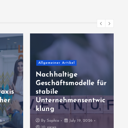
Allgemeiner Artikel
Nachhaltige
Geschäftsmodelle für
axis
stabile
cher
Unternehmensentwic
klung
26
By
Sophia
July 19, 2026
10 views