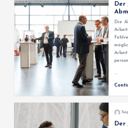
Der 
Abm
Die A
Arbei
Fehlv
mögli
Arbei
perso
…
Cont
Sop
Der 