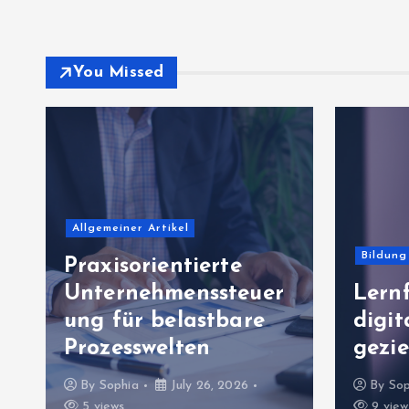
You Missed
Allgemeiner Artikel
Bildung
Praxisorientierte
Unternehmenssteuer
Lernf
g
ung für belastbare
digi
Prozesswelten
gezie
By
Sophia
July 26, 2026
By
Sop
5 views
9 view