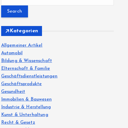
e
a
r
c
Kategorien
h
f
Allgemeiner Artikel
o
Automobil
r
Bildung & Wissenschaft
:
Elternschaft & Familie
Geschäftsdienstleistungen
Geschäftsprodukte
Gesundheit
Immobilien & Bauwesen
Industrie & Herstellung
Kunst & Unterhaltung
Recht & Gesetz