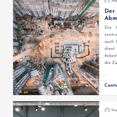
Sop
Der 
Abm
Die A
zentr
auch 
dient
Arbeit
die Z
…
Cont
Sop