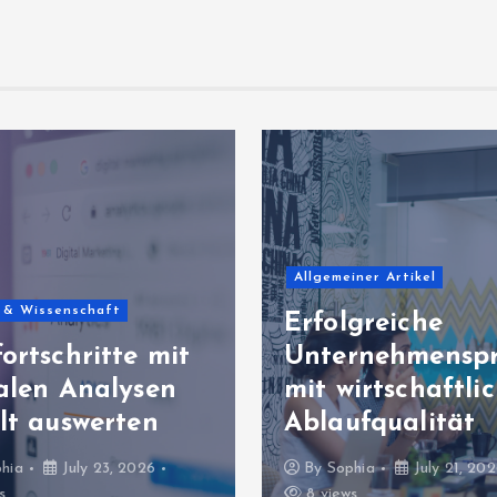
Allgemeiner Artikel
 & Wissenschaft
Erfolgreiche
ortschritte mit
Unternehmenspr
talen Analysen
mit wirtschaftli
lt auswerten
Ablaufqualität
hia
July 23, 2026
By
Sophia
July 21, 20
s
8 views