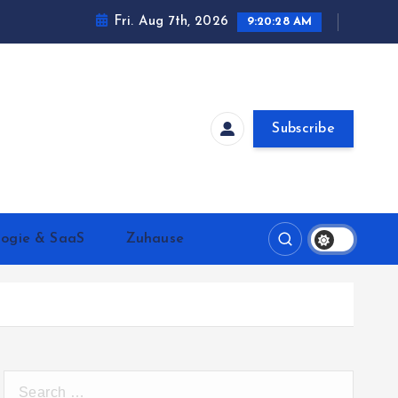
Fri. Aug 7th, 2026
9:20:28 AM
Subscribe
logie & SaaS
Zuhause
S