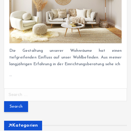
Die Gestaltung unserer Wohnräume hat einen
tiefgreifenden Einfluss auf unser Wohlbefinden. Aus meiner
langjährigen Erfahrung in der Einrichtungsberatung sehe ich
…
S
e
a
r
c
h
Kategorien