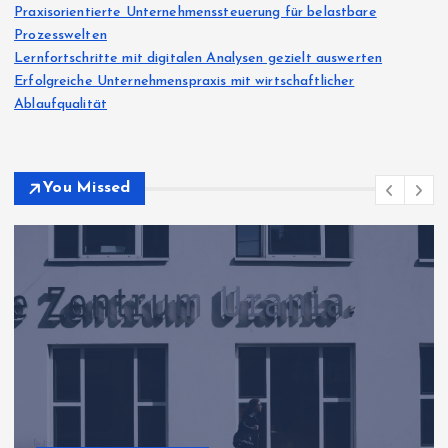
Praxisorientierte Unternehmenssteuerung für belastbare
Prozesswelten
Lernfortschritte mit digitalen Analysen gezielt auswerten
Erfolgreiche Unternehmenspraxis mit wirtschaftlicher
Ablaufqualität
You Missed