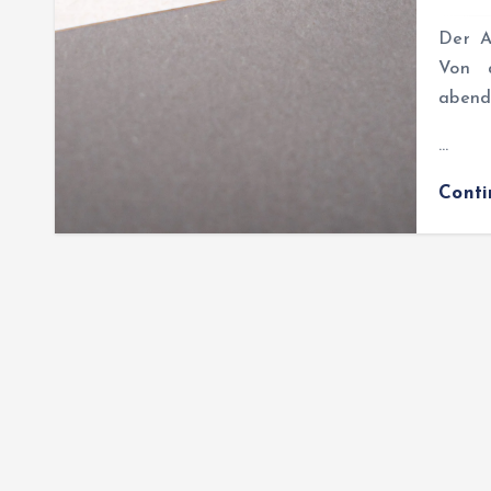
Der A
Von d
abendl
…
Cont