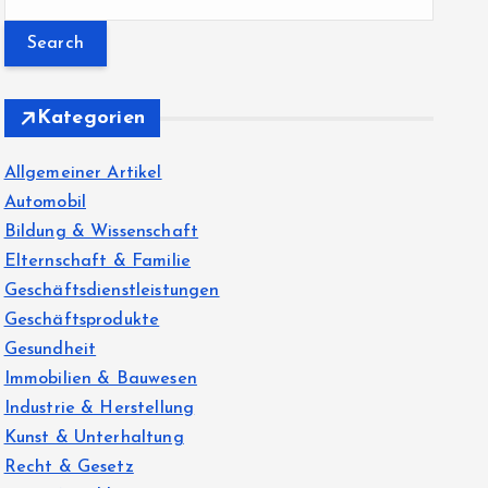
e
a
r
c
Kategorien
h
f
Allgemeiner Artikel
o
Automobil
r
Bildung & Wissenschaft
:
Elternschaft & Familie
Geschäftsdienstleistungen
Geschäftsprodukte
Gesundheit
Immobilien & Bauwesen
Industrie & Herstellung
Kunst & Unterhaltung
Recht & Gesetz