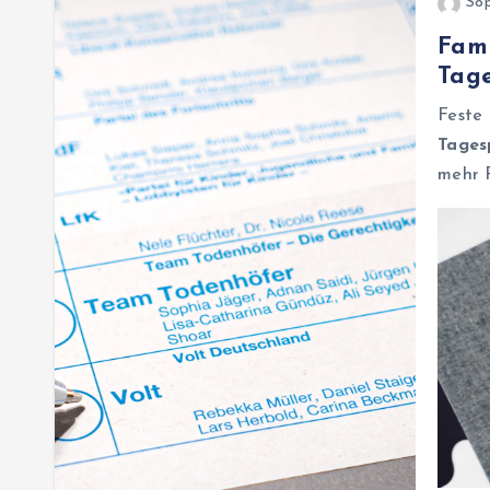
Sop
Fami
Tag
Feste
Tages
mehr R