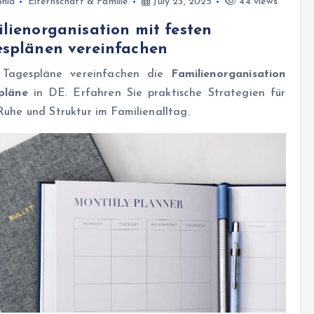
hia
Elternschaft & Familie
July 23, 2025
44 views
lienorganisation mit festen
esplänen vereinfachen
 Tagespläne vereinfachen die
Familienorganisation
pläne
in DE. Erfahren Sie praktische Strategien für
uhe und Struktur im Familienalltag.