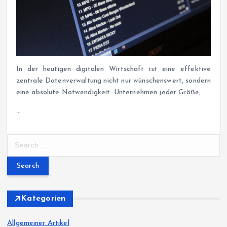
In der heutigen digitalen Wirtschaft ist eine effektive
zentrale Datenverwaltung nicht nur wünschenswert, sondern
eine absolute Notwendigkeit. Unternehmen jeder Größe,
…
S
e
a
r
c
h
Kategorien
f
o
Allgemeiner Artikel