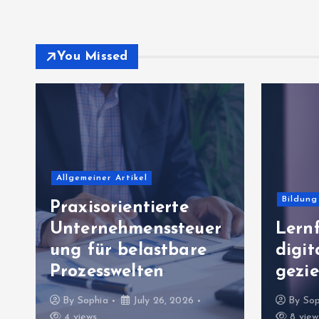
You Missed
Allgemeiner Artikel
Bildung
Praxisorientierte
Unternehmenssteuer
Lernf
g
ung für belastbare
digi
Prozesswelten
gezie
By
Sophia
July 26, 2026
By
Sop
4 views
8 view