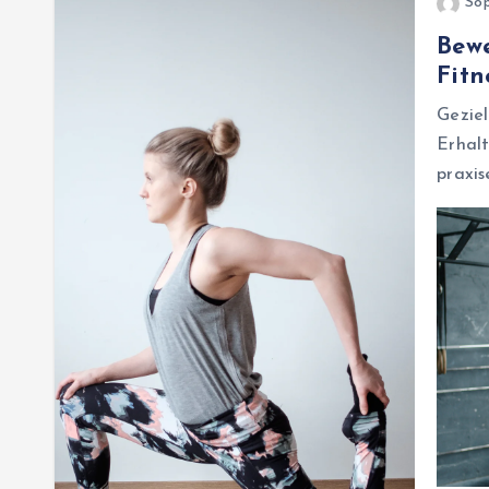
Sop
Bewe
Fitn
Gezie
Erhal
praxis