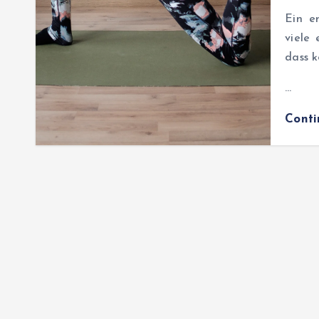
Ein er
viele
dass k
…
Cont