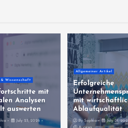
Allgemeiner Artikel
 & Wissenschaft
Erfolgreiche
ortschritte mit
Unternehmenspr
talen Analysen
mit wirtschaftli
lt auswerten
Ablaufqualität
hia
July 23, 2026
By
Sophia
July 21, 20
s
8 views