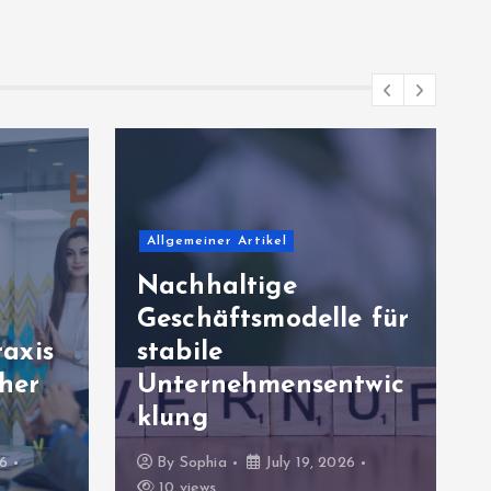
Allgemeiner Artikel
Nachhaltige
Geschäftsmodelle für
axis
stabile
cher
Unternehmensentwic
klung
26
By
Sophia
July 19, 2026
10 views