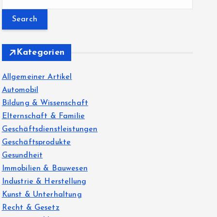
e
a
r
c
Kategorien
h
f
Allgemeiner Artikel
o
Automobil
r
Bildung & Wissenschaft
:
Elternschaft & Familie
Geschäftsdienstleistungen
Geschäftsprodukte
Gesundheit
Immobilien & Bauwesen
Industrie & Herstellung
Kunst & Unterhaltung
Recht & Gesetz