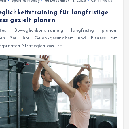
hia
Sport & Hobby
December 14, 2025
41 views
glichkeitstraining für langfristige
ess gezielt planen
ltes Beweglichkeitstraining langfristig planen:
ten Sie Ihre Gelenkgesundheit und Fitness mit
erprobten Strategien aus DE.