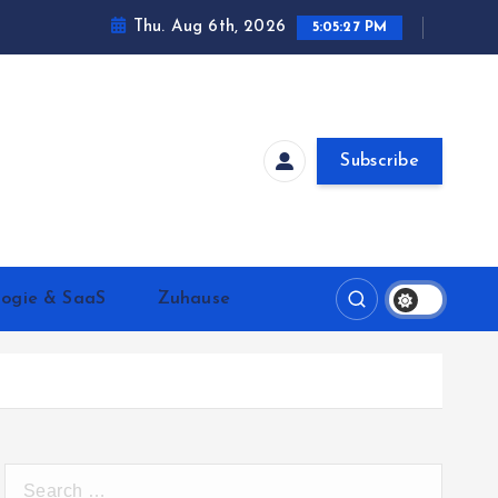
Thu. Aug 6th, 2026
5:05:28 PM
Subscribe
logie & SaaS
Zuhause
S