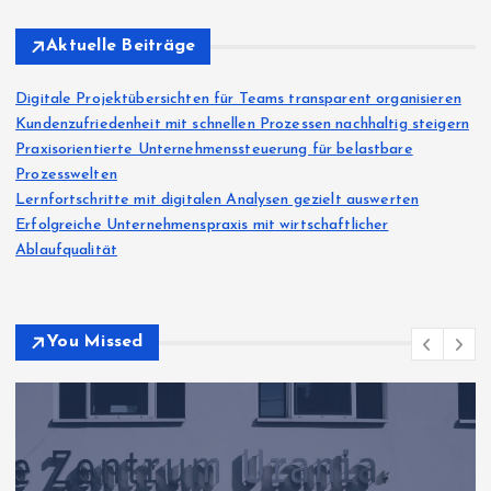
Aktuelle Beiträge
Digitale Projektübersichten für Teams transparent organisieren
Kundenzufriedenheit mit schnellen Prozessen nachhaltig steigern
Praxisorientierte Unternehmenssteuerung für belastbare
Prozesswelten
Lernfortschritte mit digitalen Analysen gezielt auswerten
Erfolgreiche Unternehmenspraxis mit wirtschaftlicher
Ablaufqualität
You Missed