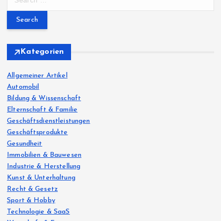
e
a
r
c
h
Kategorien
f
o
Allgemeiner Artikel
r
Automobil
:
Bildung & Wissenschaft
Elternschaft & Familie
Geschäftsdienstleistungen
Geschäftsprodukte
Gesundheit
Immobilien & Bauwesen
Industrie & Herstellung
Kunst & Unterhaltung
Recht & Gesetz
Sport & Hobby
Technologie & SaaS