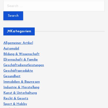
S
e
a
r
c
h
Kategorien
f
o
Allgemeiner Artikel
r
Automobil
:
Bildung & Wissenschaft
Elternschaft & Familie
Geschäftsdienstleistungen
Geschäftsprodukte
Gesundheit
Immobilien & Bauwesen
Industrie & Herstellung
Kunst & Unterhaltung
Recht & Gesetz
Sport & Hobby