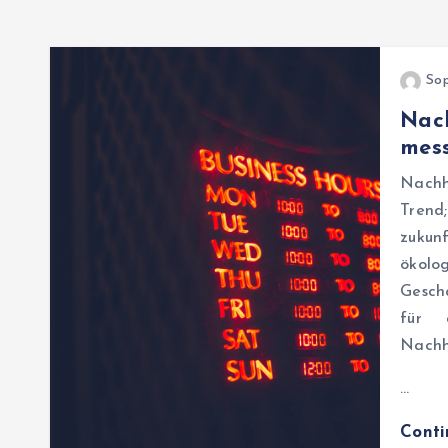
Sop
Nac
mes
Nachh
Trend
zukun
ökolog
Gesch
für 
Nachh
…
Cont