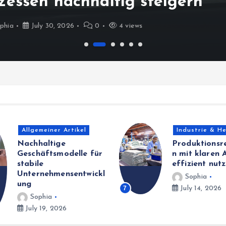
zessen nachhaltig steigern
phia
July 30, 2026
0
4 views
Allgemeiner Artikel
Industrie & He
Nachhaltige
Produktionsr
Geschäftsmodelle für
n mit klaren 
stabile
effizient nut
Unternehmensentwickl
Sophia
ung
7
July 14, 2026
Sophia
July 19, 2026