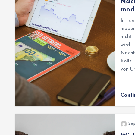
Nach
mod
In de
moder
nicht
wird.
Nachh
Rolle
von U
…
Cont
Sop