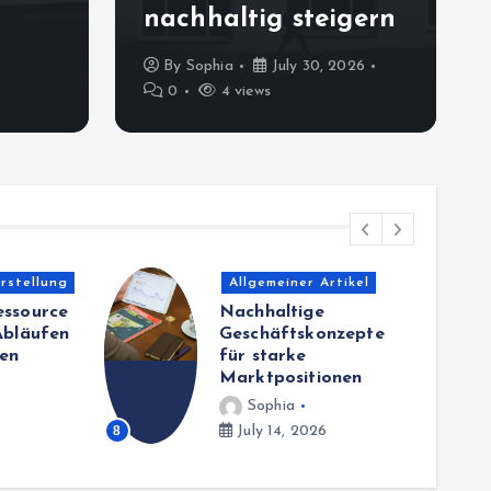
belastbare Prozesswel
nachhaltig steigern
By
Sophia
July 26, 2026
0
6 views
By
Sophia
July 30, 2026
0
4 views
rstellung
Allgemeiner Artikel
essource
Nachhaltige
Abläufen
Geschäftskonzepte
zen
für starke
Marktpositionen
Sophia
9
8
July 14, 2026