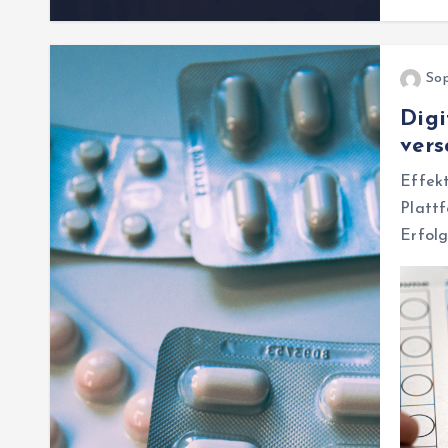
Sop
Dig
vers
Effek
Plat
Erfolg