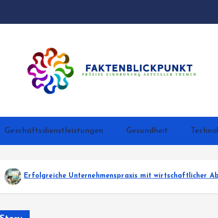
Präzise Einordnung aktueller Themen
Geschäftsdienstleistungen
Gesundheit
Techno
axis mit wirtschaftlicher Ablaufqualität
Nachhal