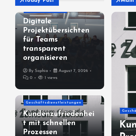
Today Post
Main 
Geschäftsprodukte
Digitale
Projektübersichten
für Teams
transparent
organisieren
By
Sophia
August 7, 2026
0
1 views
Geschäftsdienstleistungen
Geschä
Kundenzufriedenhei
t mit schnellen
ktübersichten für
Kun
Prozessen