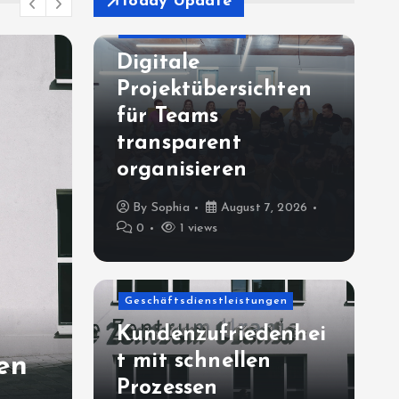
Today Update
Geschäftsprodukte
Digitale
Projektübersichten
für Teams
transparent
organisieren
By
Sophia
August 7, 2026
0
1 views
Allgemeiner Artikel
Geschäftsdienstleistungen
Praxisorientierte
Kundenzufriedenhei
t mit schnellen
en
Unternehmenssteueru
Prozessen