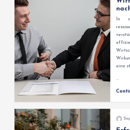
Wirt
nach
In d
resso
verst
effiz
Wirt
Wirku
eine s
…
Cont
Sop