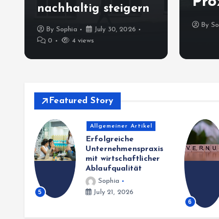
rent organisieren
Pro
nachhaltig steigern
0
1 views
By
So
By
Sophia
July 30, 2026
0
4 views
Featured Story
schaft
Allgemeiner Artikel
 mit
Erfolgreiche
en
Unternehmenspraxis
n
mit wirtschaftlicher
Ablaufqualität
Sophia
5
July 21, 2026
6