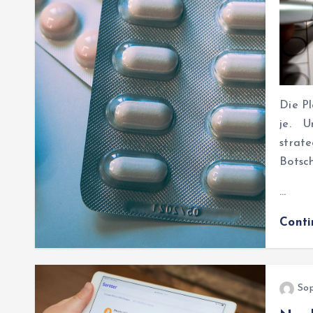
Die P
je. U
strat
Botsc
…
Cont
Sop