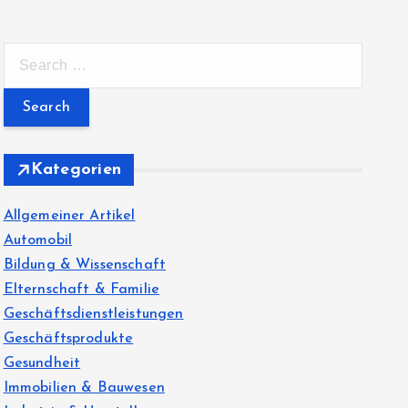
S
e
a
r
c
Kategorien
h
f
Allgemeiner Artikel
o
Automobil
r
Bildung & Wissenschaft
:
Elternschaft & Familie
Geschäftsdienstleistungen
Geschäftsprodukte
Gesundheit
Immobilien & Bauwesen